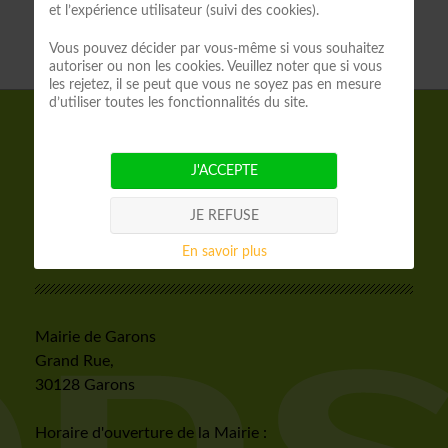
et l’expérience utilisateur (suivi des cookies).
Vous pouvez décider par vous-même si vous souhaitez
autoriser ou non les cookies. Veuillez noter que si vous
les rejetez, il se peut que vous ne soyez pas en mesure
d’utiliser toutes les fonctionnalités du site.
CONTACTEZ
VOTRE
J'ACCEPTE
MAIRIE
JE REFUSE
En savoir plus
SUR PLACE
Mairie de Garons
Grand Rue,
30128 Garons
Horaire d'ouverture de la Mairie :